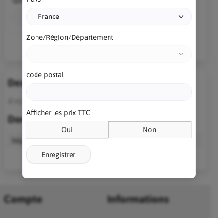
Quantité
Ajouter au panier
Zone/Région/Département
code postal
Description
Il n’y a pas encore de description pour ce produit.
Afficher les prix TTC
Données techniques
Oui
Non
https
//deepl4delphi.developpeur-pascal.fr/
Enregistrer
Compte
Informations