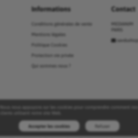
Informations
Contact
Conditions générales de vente
MEDIANIM
PARIS
Mentions légales
savdusho
Politique Cookies
Protection vie privée
Qui sommes nous ?
Nous nous appuyons sur les cookies pour comprendre comment no
clients utilisent notre site Web.
Accepter les cookies
Refuser