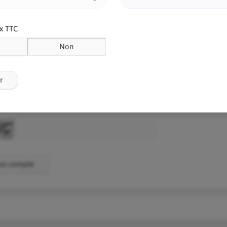
se désiré
Confirmer le mo
ix TTC
Non
haite être informé occasionnellement par mail de l'arrivée de nouve
r
 la politique de confidentialité et j'accepte.
 un compte