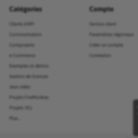
Catégories
Compte
Clients d'API
Service client
Communication
Paramètres régionaux
Composants
Créer un compte
e-Commerce
Connexion
Exemples et démos
Gestion de licences
Jeux vidéo
Projets FireMonkey
Projets VCL
Plus…