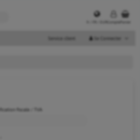
fr / FR / EUR
Compte
Panier
Service client
Se Connecter
ication fiscale / TVA