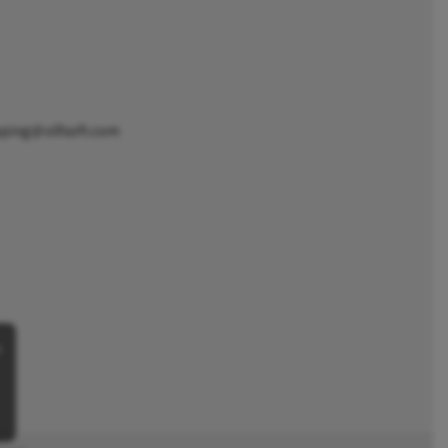
pping@olfsoft.com
s