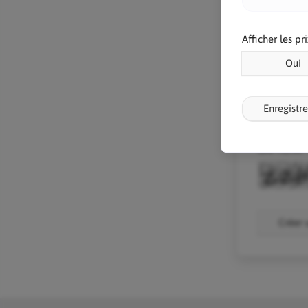
Mot de pas
Afficher les pr
Oui
Je sou
Enregistre
J'ai lu
CAPTCHA
Créer