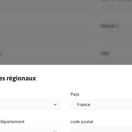
Adresse 2
l
Ville
es régionaux
Zone/Région/D
Pays
Téléphone
Département
code postal