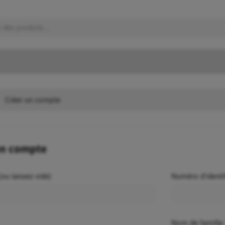
Créer un compte
un compte
(ou laissez vide)
Numéro d'identif
Nom de famille