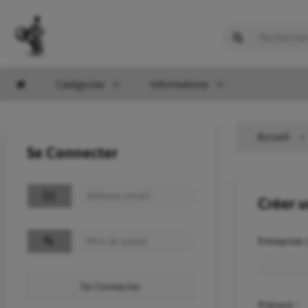
Catégories
Informations
Accueil
Se Connecter
Créer 
Entreprise 
Se Connecter
Prénom