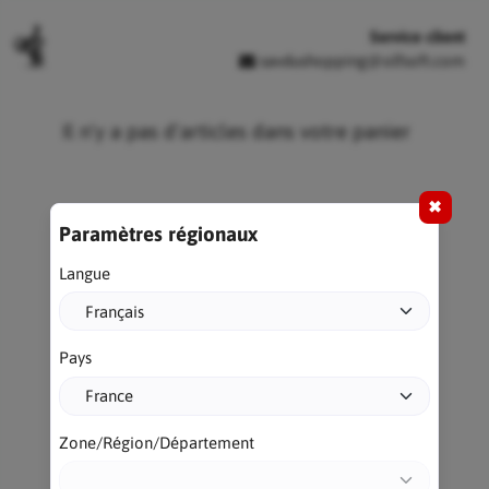
Service client
savdushopping@olfsoft.com
Il n'y a pas d'articles dans votre panier
✖
Paramètres régionaux
Langue
Pays
Zone/Région/Département