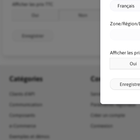
Afficher les prix TTC
Oui
Non
Zone/Région/
Enregistrer
Afficher les pr
Oui
Catégories
Compte
Enregistre
Clients d'API
Service client
Communication
Paramètres régionaux
Composants
Créer un compte
e-Commerce
Connexion
Exemples et démos