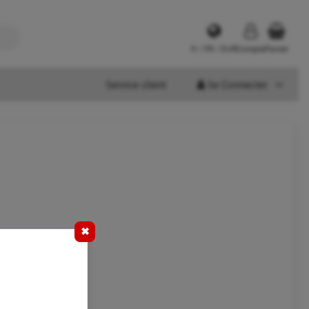
fr / FR / EUR
Compte
Panier
Service client
Se Connecter
✖