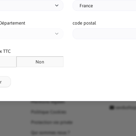
Département
code postal
ix TTC
Non
Informations
Contact
r
Conditions générales de vente
MEDIANIM
PARIS
Mentions légales
savdusho
Politique Cookies
Protection vie privée
Qui sommes nous ?