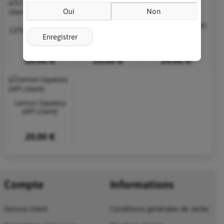
Oui
Non
Delphi Books (API
CilTseg (API client)
DeepL (API client)
client)
Enregistrer
20.00 €
20.00 €
20.00 €
Lemon Squeezy
(API client)
20.00 €
Compte
Informations
Service client
Conditions générales de vente