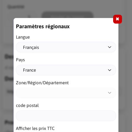
Quantité
Ajouter au panier
✖
Paramètres régionaux
Langue
Description
Pays
Il n’y a pas encore de description pour ce produit.
Données techniques
Zone/Région/Département
https
//lognpass4delphi.developpeur-pascal.fr/
code postal
Produits similaires
Afficher les prix TTC