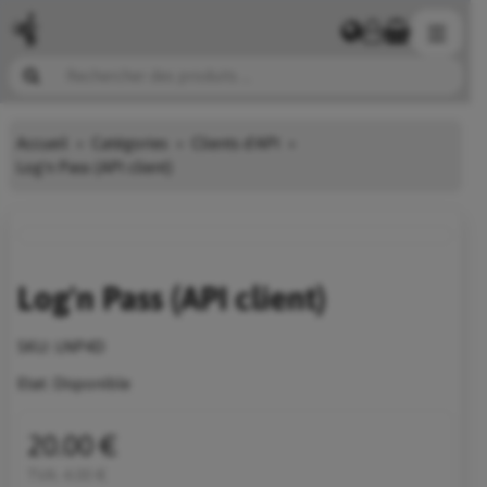
Accueil
Catégories
Clients d'API
Log'n Pass (API client)
Log'n Pass (API client)
SKU:
LNP4D
Etat:
Disponible
20.00 €
TVA:
4.00 €