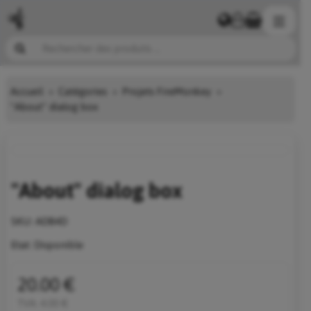
Accueil
Catégories
Projets FireMonkey
"About" dialog box
"About" dialog box
SKU:
ADB4D
Etat:
Disponible
20.00 €
TVA:
4.00 €