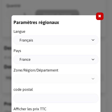
Quantité
Ajouter au panier
✖
Paramètres régionaux
Langue
Description
Pays
Il n’y a pas encore de description pour ce produit.
Données techniques
Zone/Région/Département
https
//dialogueapropos.developpeur-pascal.fr/
code postal
Produits similaires
Afficher les prix TTC