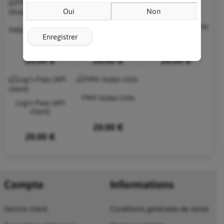
Oui
Non
FMX Tools Starter
Gamolf FMX Game
FMX Extend library
Kit
Starter Kit
Enregistrer
20.00 €
20.00 €
20.00 €
FMX Styles Utils
Log'n Pass (API
client)
20.00 €
20.00 €
Compte
Informations
Service client
Conditions générales de vente