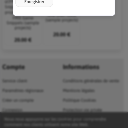
Enregistrer
One Shot Tools
FMX Game
(sample projects)
Snippets (sample
projects)
20.00 €
20.00 €
Compte
Informations
Service client
Conditions générales de vente
Paramètres régionaux
Mentions légales
Créer un compte
Politique Cookies
Connexion
Protection vie privée
Nous nous appuyons sur les cookies pour comprendre
Qui sommes nous ?
comment nos clients utilisent notre site Web.