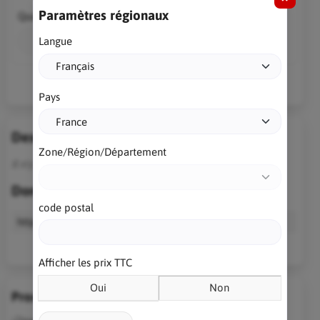
Paramètres régionaux
Quantité
Ajouter au panier
Langue
Pays
Description
Zone/Région/Département
Il n’y a pas encore de description pour ce produit.
Données techniques
code postal
https
//samples.developpeur-pascal.fr/
Afficher les prix TTC
Oui
Non
Produits similaires