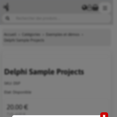
Accueil
Catégories
Exemples et démos
Delphi Sample Projects
Delphi Sample Projects
SKU:
DSP
Etat:
Disponible
20.00 €
TVA:
4.00 €
✖