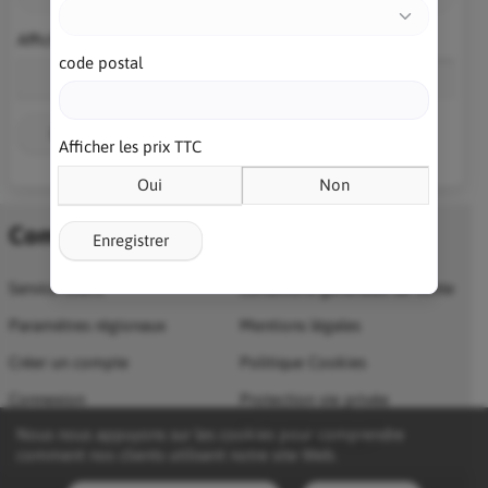
Afficher les prix TTC
code postal
Oui
Non
Enregistrer
Afficher les prix TTC
Oui
Non
Compte
Informations
Enregistrer
Service client
Conditions générales de vente
Paramètres régionaux
Mentions légales
Créer un compte
Politique Cookies
Connexion
Protection vie privée
Nous nous appuyons sur les cookies pour comprendre
Qui sommes nous ?
comment nos clients utilisent notre site Web.