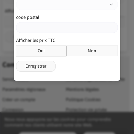
Afficher les prix TTC
code postal
Oui
Non
Enregistrer
Afficher les prix TTC
Oui
Non
Compte
Informations
Enregistrer
Service client
Conditions générales de vente
Paramètres régionaux
Mentions légales
Créer un compte
Politique Cookies
Connexion
Protection vie privée
Nous nous appuyons sur les cookies pour comprendre
Qui sommes nous ?
comment nos clients utilisent notre site Web.